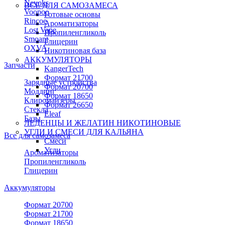
Nevoks
ВСЕ ДЛЯ САМОЗАМЕСА
Voopoo
Готовые основы
Rincoe
Ароматизаторы
Lost Vape
Пропиленгликоль
Smoant
Глицерин
OXVA
Никотиновая база
АККУМУЛЯТОРЫ
Запчасти
KangerTech
Формат 21700
Зарядные устройства
Формат 20700
Моддинг
Формат 18650
Клиромайзеры
Формат 26650
Стекла
Eleaf
Базы
ЛЕДЕНЦЫ И ЖЕЛАТИН НИКОТИНОВЫЕ
УГЛИ И СМЕСИ ДЛЯ КАЛЬЯНА
Все для самозамеса
Смеси
Угли
Ароматизаторы
Пропиленгликоль
Глицерин
Аккумуляторы
Формат 20700
Формат 21700
Формат 18650