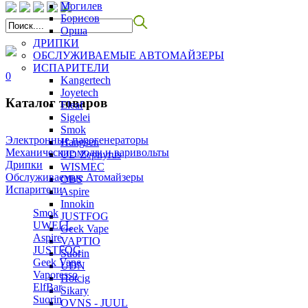
Могилев
Борисов
Орша
ДРИПКИ
ОБСЛУЖИВАЕМЫЕ АВТОМАЙЗЕРЫ
ИСПАРИТЕЛИ
0
Kangertech
Joyetech
Каталог товаров
Eleaf
Sigelei
Smok
Электронные парогенераторы
Hangsen
Механические моды и варивольты
UD Zephyrus
Дрипки
WISMEC
Обслуживаемые Атомайзеры
OBS
Испарители
Aspire
Innokin
Smok
JUSTFOG
UWELL
Geek Vape
Aspire
VAPTIO
JUSTFOG
Suorin
Geek Vape
UDN
Vaporesso
Hotcig
ElfBar
Sikary
Suorin
OVNS - JUUL