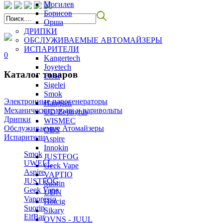
Могилев
Борисов
Орша
ДРИПКИ
ОБСЛУЖИВАЕМЫЕ АВТОМАЙЗЕРЫ
ИСПАРИТЕЛИ
0
Kangertech
Joyetech
Каталог товаров
Eleaf
Sigelei
Smok
Электронные парогенераторы
Hangsen
Механические моды и варивольты
UD Zephyrus
Дрипки
WISMEC
Обслуживаемые Атомайзеры
OBS
Испарители
Aspire
Innokin
Smok
JUSTFOG
UWELL
Geek Vape
Aspire
VAPTIO
JUSTFOG
Suorin
Geek Vape
UDN
Vaporesso
Hotcig
Suorin
Sikary
ElfBar
OVNS - JUUL