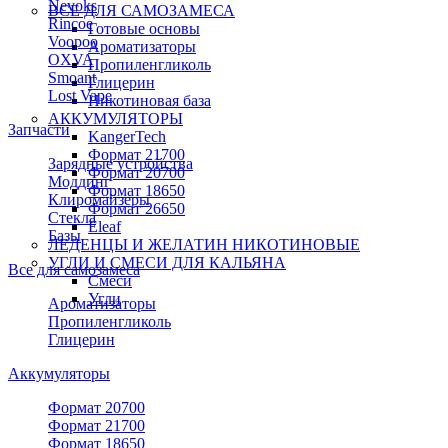
Nevoks
ВСЕ ДЛЯ САМОЗАМЕСА
Rincoe
Готовые основы
Voopoo
Ароматизаторы
OXVA
Пропиленгликоль
Smoant
Глицерин
Lost Vape
Никотиновая база
АККУМУЛЯТОРЫ
Запчасти
KangerTech
Формат 21700
Зарядные устройства
Формат 20700
Моддинг
Формат 18650
Клиромайзеры
Формат 26650
Стекла
Eleaf
Базы
ЛЕДЕНЦЫ И ЖЕЛАТИН НИКОТИНОВЫЕ
УГЛИ И СМЕСИ ДЛЯ КАЛЬЯНА
Все для самозамеса
Смеси
Угли
Ароматизаторы
Пропиленгликоль
Глицерин
Аккумуляторы
Формат 20700
Формат 21700
Формат 18650