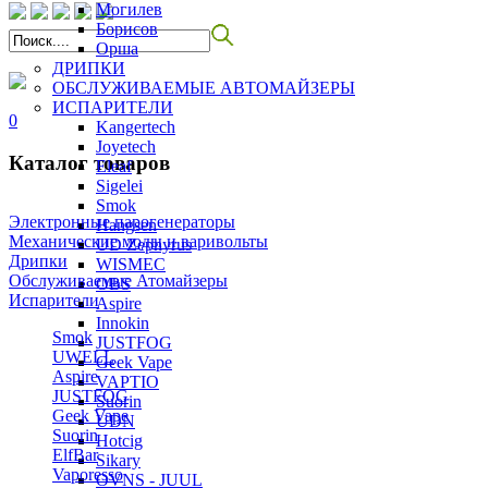
Могилев
Борисов
Орша
ДРИПКИ
ОБСЛУЖИВАЕМЫЕ АВТОМАЙЗЕРЫ
ИСПАРИТЕЛИ
0
Kangertech
Joyetech
Каталог товаров
Eleaf
Sigelei
Smok
Электронные парогенераторы
Hangsen
Механические моды и варивольты
UD Zephyrus
Дрипки
WISMEC
Обслуживаемые Атомайзеры
OBS
Испарители
Aspire
Innokin
Smok
JUSTFOG
UWELL
Geek Vape
Aspire
VAPTIO
JUSTFOG
Suorin
Geek Vape
UDN
Suorin
Hotcig
ElfBar
Sikary
Vaporesso
OVNS - JUUL