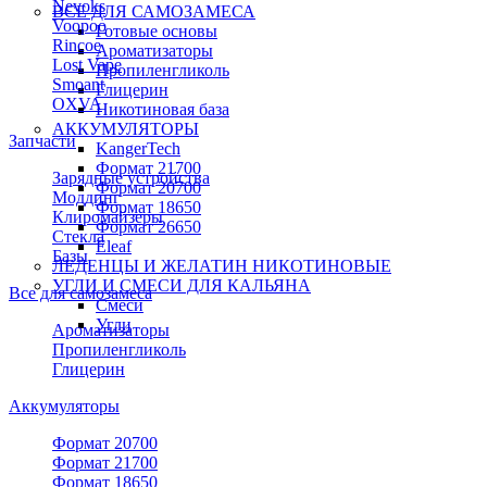
Nevoks
ВСЕ ДЛЯ САМОЗАМЕСА
Voopoo
Готовые основы
Rincoe
Ароматизаторы
Lost Vape
Пропиленгликоль
Smoant
Глицерин
OXVA
Никотиновая база
АККУМУЛЯТОРЫ
Запчасти
KangerTech
Формат 21700
Зарядные устройства
Формат 20700
Моддинг
Формат 18650
Клиромайзеры
Формат 26650
Стекла
Eleaf
Базы
ЛЕДЕНЦЫ И ЖЕЛАТИН НИКОТИНОВЫЕ
УГЛИ И СМЕСИ ДЛЯ КАЛЬЯНА
Все для самозамеса
Смеси
Угли
Ароматизаторы
Пропиленгликоль
Глицерин
Аккумуляторы
Формат 20700
Формат 21700
Формат 18650