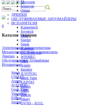
Могилев
Борисов
Орша
ДРИПКИ
ОБСЛУЖИВАЕМЫЕ АВТОМАЙЗЕРЫ
ИСПАРИТЕЛИ
0
Kangertech
Joyetech
Каталог товаров
Eleaf
Sigelei
Smok
Электронные парогенераторы
Hangsen
Механические моды и варивольты
UD Zephyrus
Дрипки
WISMEC
Обслуживаемые Атомайзеры
OBS
Испарители
Aspire
Innokin
Smok
JUSTFOG
UWELL
Geek Vape
Aspire
VAPTIO
JUSTFOG
Suorin
Geek Vape
UDN
Vaporesso
Hotcig
ElfBar
Sikary
Suorin
OVNS - JUUL