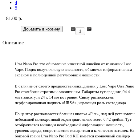
4
5
81.00 p.
Описание
Ursa Nano Pro это обновление известной линейки от компании Lost
Vape. Подик получил новую внешность, обзавелся информативным
экраном и полноценной регулировкой мощности.
В отличие от своего предшественника, дизайн у Lost Vape Ursa Nano
Pro стал более строгим и лаконичным. Габариты тут средние, 94.4
мм в высоту, и 24 х 14 мм по граням. Снизу расположена
перфорированная надпись «URSA», играющая роль светодиода.
По центру располагается большая кнопка «Fire», над ней установлен
небольшой монохромный экран диагональю всего 0.42 дюйма. Тут
отображается минимум необходимой информации: мощность,
уровень заряда, сопротивление испарителя и количество затяжек. На
боковой грани Ursa Nano Pro Pod KIT имеется крошечный слайдер