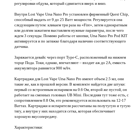
регулировки обдува, который сдвигается вверх и вниз.
Внутри Lost Vape Ursa Nano Pro установлен фирменный Quest Chip,
способный выдать от 9 до 25 Ватт мощности. Регулируется она
следующим путем: кликаем три раза на «Fire», затем однократным
или долгим зажатием выставляем нужные параметры, после чего
ждем 3 секунды. Помимо работы от кнопки, Ursa Nano Pro Pod KIT
активируется и по затяжке благодаря наличию соответствующего
датчика.
Заряжается девайс через порт Type-C, расположенный на нижнем
торце Пода. Токи, однако, впечатляют – входит аж до 2А, емкость
аккумулятора равняется 900 мАч.
Картриджи для Lost Vape Ursa Nano Pro имеют объем 2.5 мл, они
такие же, как в прошлой версии. В комплекте найдется две штуки:
первый со встроенным испариком на 0.6 Ом, второй же пустой, он
работает на сменных головках UB Mini. Последняя тут тоже есть, с
сопротивлением 0.8 Ом, его рекомендуется использовать на 12-17
Ваттах. Картриджи и испарители рассчитаны на полутугую и тугую
тягу, а внутри у них находится сетка, которая обеспечивает
хорошую вкусопередачу.
Характеристики: