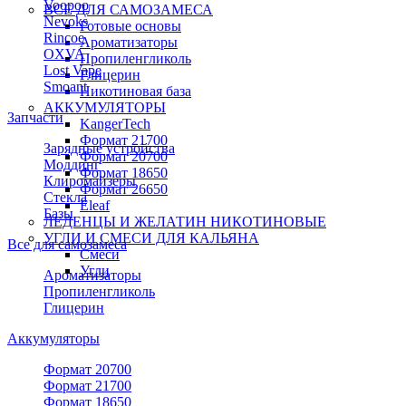
Voopoo
ВСЕ ДЛЯ САМОЗАМЕСА
Nevoks
Готовые основы
Rincoe
Ароматизаторы
OXVA
Пропиленгликоль
Lost Vape
Глицерин
Smoant
Никотиновая база
АККУМУЛЯТОРЫ
Запчасти
KangerTech
Формат 21700
Зарядные устройства
Формат 20700
Моддинг
Формат 18650
Клиромайзеры
Формат 26650
Стекла
Eleaf
Базы
ЛЕДЕНЦЫ И ЖЕЛАТИН НИКОТИНОВЫЕ
УГЛИ И СМЕСИ ДЛЯ КАЛЬЯНА
Все для самозамеса
Смеси
Угли
Ароматизаторы
Пропиленгликоль
Глицерин
Аккумуляторы
Формат 20700
Формат 21700
Формат 18650